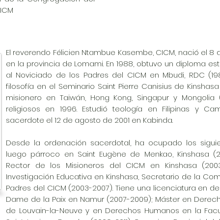
CICM
El reverendo Félicien Ntambue Kasembe, CICM, nació el 8 
en la provincia de Lomami. En 1988, obtuvo un diploma esta
al Noviciado de los Padres del CICM en Mbudi, RDC (198
filosofía en el Seminario Saint Pierre Canisius de Kinshas
misionero en Taiwán, Hong Kong, Singapur y Mongolia (
religiosos en 1996. Estudió teología en Filipinas y C
sacerdote el 12 de agosto de 2001 en Kabinda.
Desde la ordenación sacerdotal, ha ocupado los siguien
luego párroco en Saint Eugène de Menkao, Kinshasa (200
Rector de los Misioneros del CICM en Kinshasa (2003
Investigación Educativa en Kinshasa, Secretario de la Comi
Padres del CICM (2003-2007). Tiene una licenciatura en der
Dame de la Paix en Namur (2007-2009); Máster en Derecho 
de Louvain-la-Neuve y en Derechos Humanos en la Facul