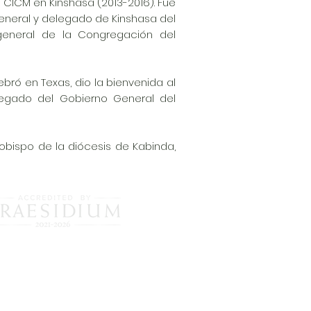
l CICM en Kinshasa (2013-2016). Fue
General y delegado de Kinshasa del
 general de la Congregación del
bró en Texas, dio la bienvenida al
egado del Gobierno General del
 obispo de la diócesis de Kabinda,
itation publicly demonstrates that the Missionhurst CICM
achieved the highest industry standards in abuse prevention
and response.