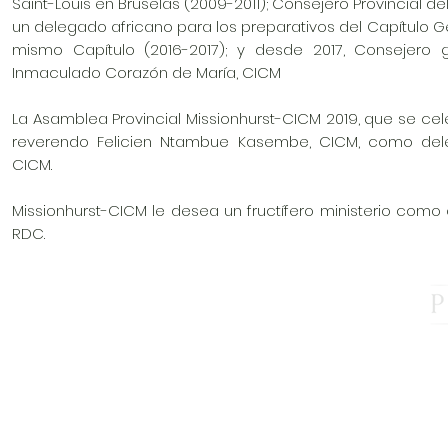
Saint-Louis en Bruselas (2009-2011); Consejero Provincial de
un delegado africano para los preparativos del Capítulo 
mismo Capítulo (2016-2017); y desde 2017, Consejero
Inmaculado Corazón de María, CICM
La Asamblea Provincial Missionhurst-CICM 2019, que se cele
reverendo Felicien Ntambue Kasembe, CICM, como del
CICM.
Missionhurst-CICM le desea un fructífero ministerio como
RDC.
Praesidium Accred
Missionaries has 