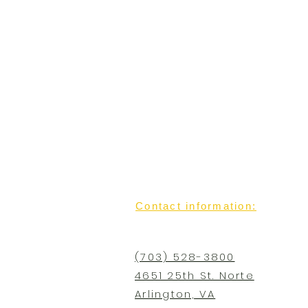
Contact information:
4651 25th St. North
Arlington, VA 22207-3518
(703) 528-3800
4651 25th St. Norte
Arlington, VA