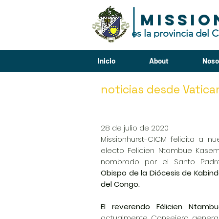
MISSIO
es la provincia del
Inicio
About
Noso
noticias desde
Vatica
28 de julio de 2020
Missionhurst-CICM felicita a n
electo Felicien Ntambue Kase
nombrado por el Santo Padr
Obispo de la Diócesis de Kabin
del Congo.
El reverendo Félicien Ntam
actualmente Consejero genera