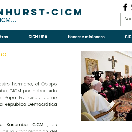
NHURST-CICM
 CICM-USA
tros
CICM USA
Hacerse misionero
CIC
no
uestro hermano, el Obispo
mbe, CICM por haber sido
e Papa Francisco como
da, República Democrática
bue Kasembe, CICM
, es
l de la Congregación del